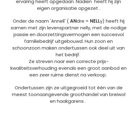
ervaring heeft opgedaan. Nadien heeft hij zijn
eigen organisatie opgezet .
Onder de naam 'Annell' (
AN
dre +
NELL
y) heeft hij
samen met zijn levenspartner nelly, met de nodige
passie en doorzettingsvermogen een succesvol
familiebedrijf uitgebouwd. Hun zoon en
schoonzoon maken ondertussen ook deel uit van
het bedrijf.
Ze streven naar een correcte prijs-
kwaliteitsverhouding evenals een groot aanbod en
een zeer ruime dienst na verkoop.
Ondertussen zijn ze uitgegroeid tot één van de
meest toonaangevende groothandel van breiwol
en haakgarens .